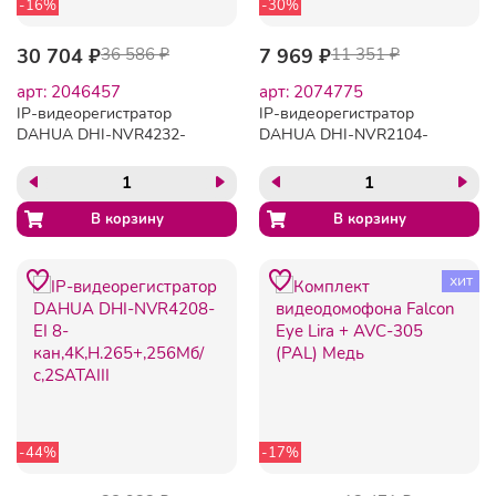
-16%
-30%
30 704 ₽
36 586 ₽
7 969 ₽
11 351 ₽
арт: 2046457
арт: 2074775
IP-видеорегистратор
IP-видеорегистратор
DAHUA DHI-NVR4232-
DAHUA DHI-NVR2104-
4KS3 32-канал,4K
4KS3 4-
H.265+,SATA до 20Тб
кан,4K,H.265+,80Мб/
с,1SATAIII
хит
-44%
-17%