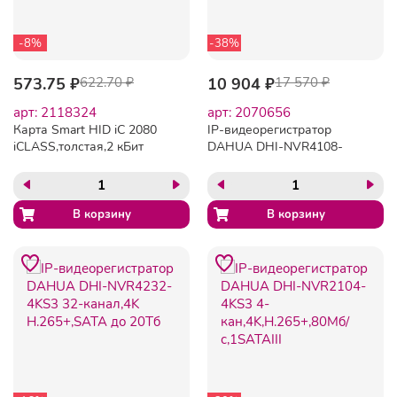
-8%
-38%
573.75 ₽
622.70 ₽
10 904 ₽
17 570 ₽
арт: 2118324
арт: 2070656
Карта Smart HID iC 2080
IP-видеорегистратор
iCLASS,толстая,2 кБит
DAHUA DHI-NVR4108-
4KS3 8-канал,4K H.265+,
1SATAIII