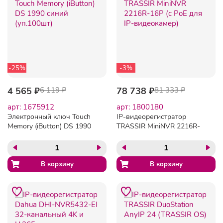
-25%
-3%
4 565 ₽
6 119 ₽
78 738 ₽
81 333 ₽
арт: 1675912
арт: 1800180
Электронный ключ Touch
IP-видеорегистратор
Memory (iButton) DS 1990
TRASSIR MiniNVR 2216R-
синий (уп.100шт)
16P (c PoE для IP-
видеокамер)