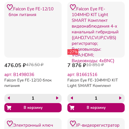
-27%
476.05 ₽
476.50 ₽
7 876 ₽
10 851 ₽
арт: B1498036
арт: B1661516
Falcon Eye FE-12/10 блок
Falcon Eye FE-104MHD KIT
питания
Light SMART Комплект
видеонаблюдения 4-х
канальный гибридный
{(AHD,TVI,CVI,IP,CVBS)
регистратор;
Видеовыходы: VGA;HDMI;
Видеовходы: 4xBNC}