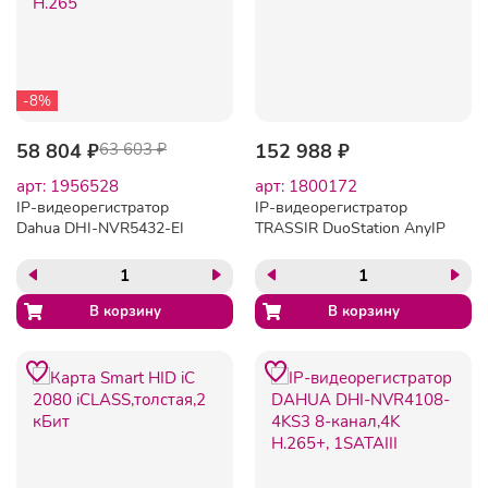
-8%
58 804 ₽
63 603 ₽
152 988 ₽
арт: 1956528
арт: 1800172
IP-видеорегистратор
IP-видеорегистратор
Dahua DHI-NVR5432-EI
TRASSIR DuoStation AnyIP
32-канальный 4K и H.265
24 (TRASSIR OS)