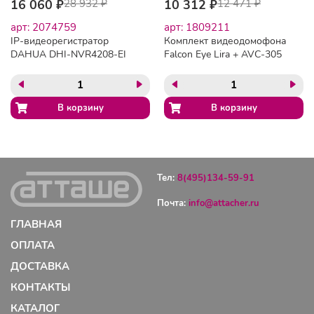
16 060 ₽
28 932 ₽
10 312 ₽
12 471 ₽
арт: 2074759
арт: 1809211
IP-видеорегистратор
Комплект видеодомофона
DAHUA DHI-NVR4208-EI
Falcon Eye Lira + AVC-305
8-кан,4K,H.265+,256Мб/
(PAL) Медь
с,2SATAIII
Тел:
8(495)134-59-91
Почта:
info@attacher.ru
ГЛАВНАЯ
ОПЛАТА
ДОСТАВКА
КОНТАКТЫ
КАТАЛОГ