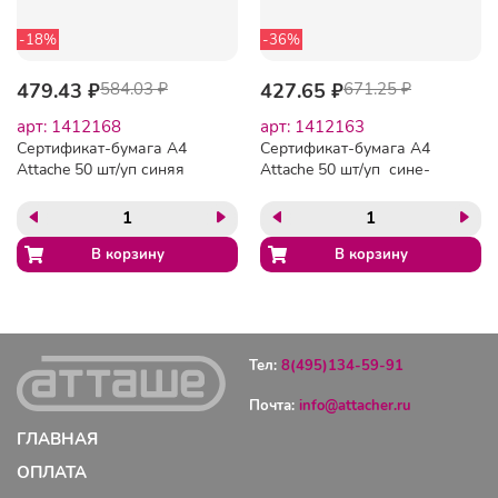
-18%
-36%
479.43 ₽
584.03 ₽
427.65 ₽
671.25 ₽
арт: 1412168
арт: 1412163
Сертификат-бумага А4
Сертификат-бумага А4
Attache 50 шт/уп синяя
Attache 50 шт/уп сине-
рамка спираль ID5
голубая крученая рамка
ID1
Тел:
8(495)134-59-91
Почта:
info@attacher.ru
ГЛАВНАЯ
ОПЛАТА