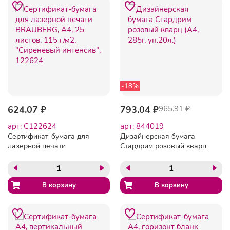
-18%
624.07 ₽
793.04 ₽
965.91 ₽
арт: C122624
арт: 844019
Сертификат-бумага для
Дизайнерская бумага
лазерной печати
Стардрим розовый кварц
BRAUBERG, А4, 25 листов,
(А4, 285г, уп.20л.)
115 г/м2, "Сиреневый
интенсив", 122624