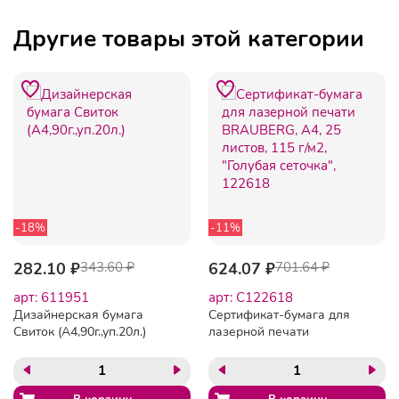
Другие товары этой категории
-18%
-11%
282.10 ₽
343.60 ₽
624.07 ₽
701.64 ₽
арт: 611951
арт: C122618
Дизайнерская бумага
Сертификат-бумага для
Свиток (А4,90г.,уп.20л.)
лазерной печати
BRAUBERG, А4, 25 листов,
115 г/м2, "Голубая
сеточка", 122618