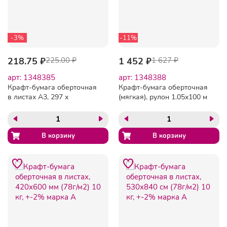
-3%
-11%
218.75 ₽
225.00 ₽
1 452 ₽
1 627 ₽
арт: 1348385
арт: 1348388
Крафт-бумага оберточная
Крафт-бумага оберточная
в листах А3, 297 х
(мягкая), рулон 1.05х100 м
420мм(78 г/м2), 100
(80 г/м2),марка Е
лст,Марка А