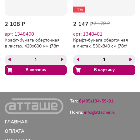
-1%
2 108 ₽
2 147 ₽
2 179 ₽
арт: 1348400
арт: 1348401
Крафт-бумага оберточная
Крафт-бумага оберточная
в листах, 420х600 мм (78г/
в листах, 530х840 см (78г/
м2) 10 кг, +-2% марка А
м2) 10 кг, +-2% марка А
Тел:
8(495)134-59-91
Почта:
info@attacher.ru
ГЛАВНАЯ
ОПЛАТА