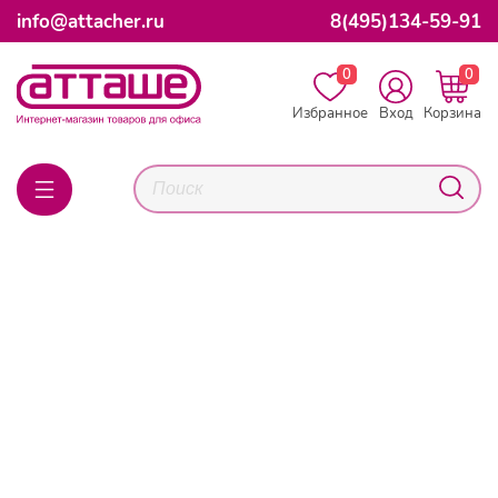
info@attacher.ru
8(495)134-59-91
0
0
Избранное
Вход
Корзина
Главная
Каталог товаров
Техника
Комплектующие
ПК
Системы охлаждения
Exegate EX180973RUS
Вентилятор ExeGate Mirage-S 80x80x15 подшипник
скольжения, 2000 RPM, 23dB, 3pin
Exegate EX180973RUS
Вентилятор ExeGate Mirage-S
80x80x15 подшипник