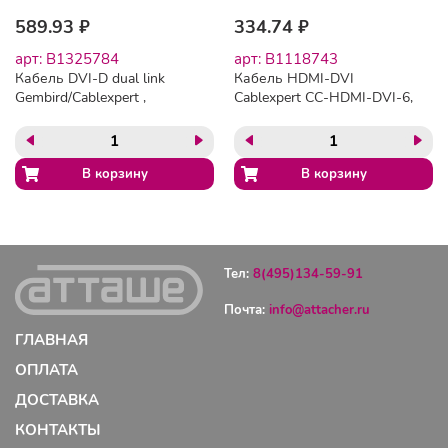
589.93 ₽
334.74 ₽
арт: B1325784
арт: B1118743
Кабель DVI-D dual link
Кабель HDMI-DVI
Gembird/Cablexpert ,
Cablexpert CC-HDMI-DVI-6,
25M/25M, 1.8м, черный,
19M/19M, single link, медь,
экран, феррит.кольца,
позол.разъемы, экран,
пакет(CC-DVI2-BK-6)
1.8м, черный, пакет
Тел:
8(495)134-59-91
Почта:
info@attacher.ru
ГЛАВНАЯ
ОПЛАТА
ДОСТАВКА
КОНТАКТЫ