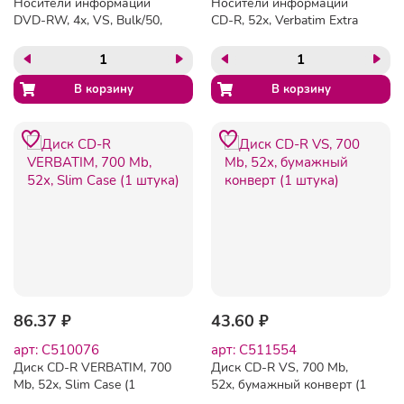
Носители информации
Носители информации
DVD-RW, 4x, VS, Bulk/50,
CD-R, 52x, Verbatim Extra
VSDVDRWB5001
Protection, Slim/1, 43347
86.37 ₽
43.60 ₽
арт: C510076
арт: C511554
Диск CD-R VERBATIM, 700
Диск CD-R VS, 700 Mb,
Mb, 52х, Slim Case (1
52х, бумажный конверт (1
штука)
штука)