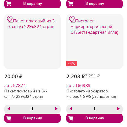
-4%
20.00 ₽
2 203 ₽
2 291 ₽
арт: 57874
арт: 166989
Пакет почтовый из 3-х
Пистолет-маркиратор
сл.п/э 229х324 стрип
игловой GP/S(стандартная
игла)