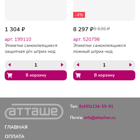
-4%
1 304 ₽
8 297 ₽
8 636 ₽
арт: 199110
арт: 520798
Этикетки самоклеящиеся
Этикетки самоклеящиеся
защитная р/ч штрих-код
ложный штрих-код
40х40мм 1000шт/рул
46.2х10.67x1.89, 5000шт/
уп.
Тел:
8(495)134-59-91
Почта:
info@attacher.ru
ГЛАВНАЯ
ОПЛАТА