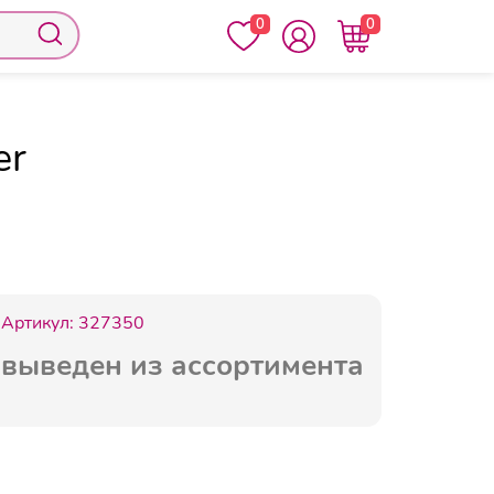
0
0
ага чертежная) А ProMEGA Engineer
er
Артикул:
327350
выведен из ассортимента