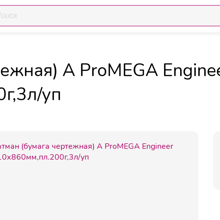
Ватман (бум
ия
Ватман Калька и прочая бумага
Ватман
тежная) А ProMEGA Engine
г,3л/уп