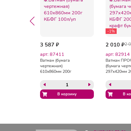
-1%
53.45 ₽
3 587 ₽
2 010 ₽
2 
24
арт: 87411
арт: 82914
ага
Ватман (бумага
Ватман ПРО
Гознак
чертежная)
(бумага черт
00л,
610х860мм 200г
297х420мм 2
 гр
КБФГ 100л/уп
КБФГ 200л/н
крафт бумаг