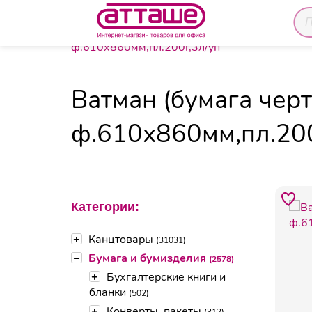
Главная
Каталог товаров
Бумага и бумиздел
ф.610х860мм,пл.200г,3л/уп
Ватман (бумага чер
ф.610х860мм,пл.200
Категории:
+
Канцтовары
(31031)
–
Бумага и бумизделия
(2578)
+
Бухгалтерские книги и
бланки
(502)
+
Конверты, пакеты