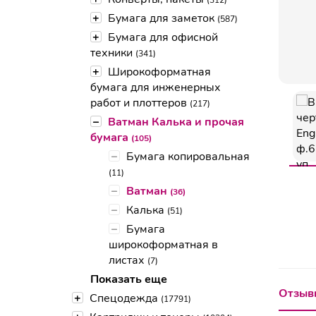
(312)
+
Бумага для заметок
(587)
+
Бумага для офисной
техники
(341)
+
Широкоформатная
бумага для инженерных
работ и плоттеров
(217)
–
Ватман Калька и прочая
бумага
(105)
–
Бумага копировальная
(11)
–
Ватман
(36)
–
Калька
(51)
–
Бумага
широкоформатная в
листах
(7)
Показать еще
Отзывы
+
Спецодежда
(17791)