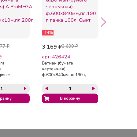
-14%
377 ₽
3 169 ₽
3 699 ₽
981.54 ₽
9
арт: 426424
арт: C1263
ага
Ватман (бумага
Ватман форм
А
чертежная)
(1200х840 мм
ineer
ф.600х840мм,пл.190 г,
ГОЗНАК С-П
м,пл.200г
пачка 100л, Сыкт
плотность 20
КОМПЛЕКТ 5 
BRAUBERG, 