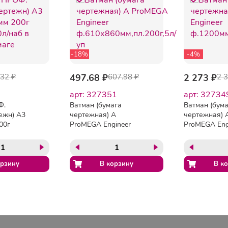
-18%
-4%
032 ₽
497.68 ₽
607.98 ₽
2 273 ₽
2 
арт: 327351
арт: 32734
Ф.
Ватман (бумага
Ватман (бум
ежн) А3
чертежная) А
чертежная) 
00г
ProMEGA Engineer
ProMEGA Eng
аб в
ф.610х860мм,пл.200г,5л/
ф.1200ммх10
е
уп