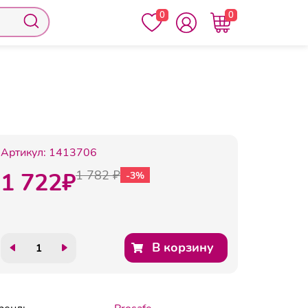
0
0
 (р.36)
Артикул:
1413706
1 722
₽
1 782 ₽
-3%
В корзину