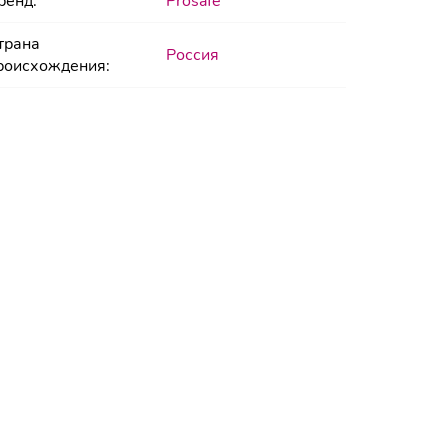
ренд:
Prosafe
трана
Россия
роисхождения: