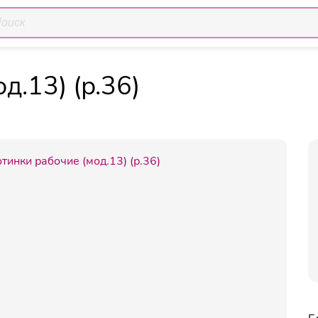
Ботинки рабочие (мод.13)
очая обувь
Обувь демисезонная
д.13) (р.36)