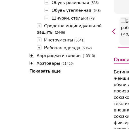
–
Обувь резиновая
(536)
–
Обувь утеплённая
(548)
–
Шнурки, стельки
(79)
+
Средства индивидуальной
защиты
(2446)
+
Инструменты
(5541)
+
Рабочая одежда
(6062)
+
Картриджи и тонеры
(10310)
Опис
+
Хозтовары
(21429)
Показать еще
Ботинк
женщин
обуви 
произв
союзко
тексти
внешне
союзки
фиксир