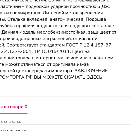
металлические петли. Ботинки изготавливаются с
ластичным подноском ударной прочностью 5 Дж.
а из полиуретана. Литьевой метод крепления
ы. Стелька вкладная, анатомическая. Подошва
лубина профиля ходового слоя подошвы составляет
. Данная модель маслобензиностойкая, защищает от
производственных загрязнений, от кислот и
й. Соответствует стандартам ГОСТ Р 12.4.187-97,
2.4.137-2001, ТР ТС 019/2011. Цвет на
жении товара в интернет-магазине или в печатном
ге может отличаться от оригинала из-за
нностей цветопередачи монитора. ЗАКЛЮЧЕНИЕ
ОМТОРГА РФ ВЫ МОЖЕТЕ СКАЧАТЬ ЗДЕСЬ:
 о товаре 0
ь сначала: