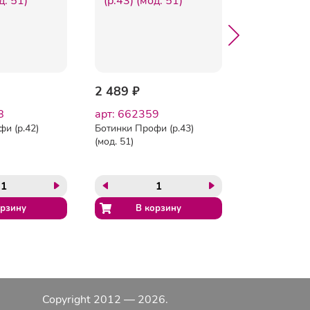
2 489 ₽
2 489 ₽
8
арт: 662359
арт: 66236
и (р.42)
Ботинки Профи (р.43)
Ботинки Проф
(мод. 51)
(мод. 51)
Copyright 2012 — 2026.