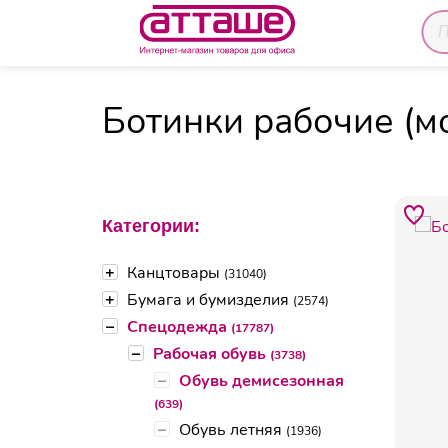
Главная
Каталог товаров
Спецодежда
Раб
Ботинки рабочие (мо
Категории:
+
Канцтовары
(31040)
+
Бумага и бумизделия
(2574)
–
Спецодежда
(17787)
–
Рабочая обувь
(3738)
–
Обувь демисезонная
(639)
–
Обувь летняя
(1936)