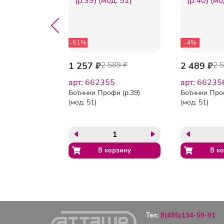
-51%
-4%
107 ₽
1 257 ₽
2 589 ₽
2 489 ₽
2 
8
арт: 662355
арт: 66235
фи с
Ботинки Профи (р.39)
Ботинки Проф
.41)
(мод. 51)
(мод. 51)
Тел:
8(495)134-59-91