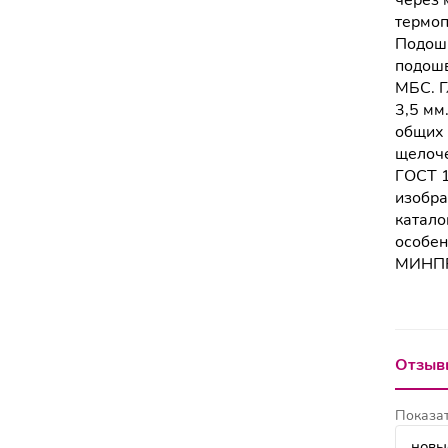
через 
термоп
Подошв
подошв
МБС. Г
3,5 мм
общих 
щелоче
ГОСТ 1
изобра
катало
особе
МИНПР
Отзывы
Показат