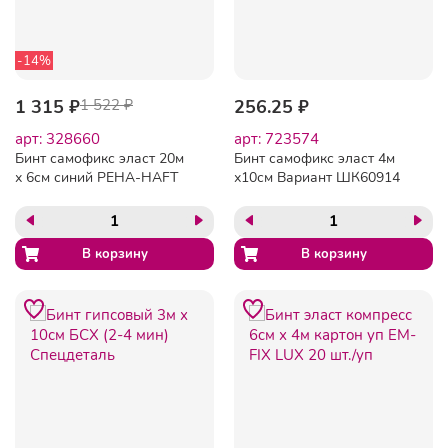
-14%
1 315 ₽
1 522 ₽
256.25 ₽
арт: 328660
арт: 723574
Бинт самофикс эласт 20м
Бинт самофикс эласт 4м
х 6см синий PEHA-HAFT
х10см Вариант ШК60914
9324732/300022