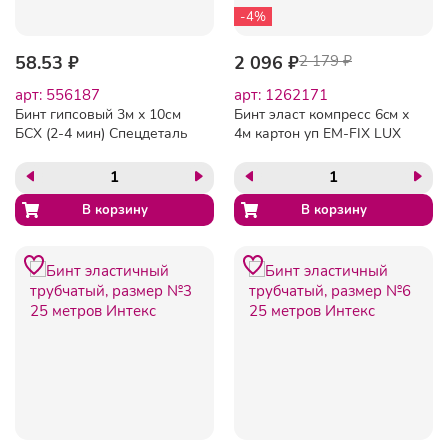
-4%
58.53 ₽
2 096 ₽
2 179 ₽
арт: 556187
арт: 1262171
Бинт гипсовый 3м х 10см
Бинт эласт компресс 6cм х
БСХ (2-4 мин) Спецдеталь
4м картон уп EM-FIX LUX
20 шт./уп