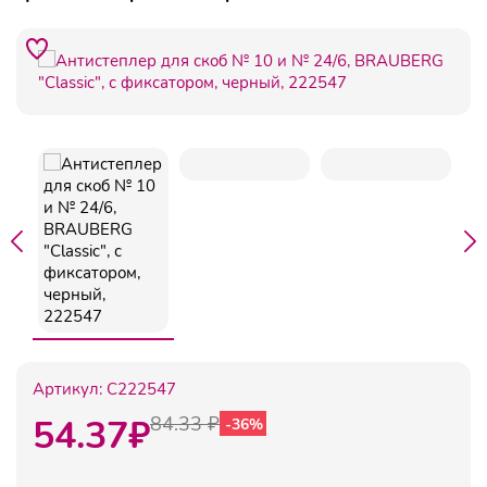
Артикул:
C222547
54.37
₽
84.33 ₽
-36%