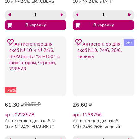
10 и № 24/6, BRAUBERG
10 и № 24/6, STAFF
"Original", черный, 222536
"EVERYDAY", черный,
224628
хит
-26%
61.30 ₽
82.59 ₽
26.60 ₽
арт: C228578
арт: 1239756
Антистеплер для скоб №
Антистеплер для скоб
10 и № 24/6, BRAUBERG
N10, 24/6, 26/6, черный
"ST-100", с фиксатором,
черный, 228578