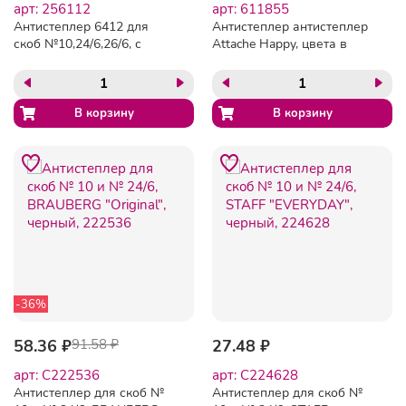
арт: 256112
арт: 611855
Антистеплер 6412 для
Антистеплер антистеплер
скоб №10,24/6,26/6, с
Attache Happy, цвета в
фикс., черный
ассортименте
-36%
58.36 ₽
91.58 ₽
27.48 ₽
арт: C222536
арт: C224628
Антистеплер для скоб №
Антистеплер для скоб №