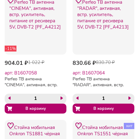
-11%
904.01 ₽
1 022 ₽
830.66 ₽
830.70 ₽
арт: B1607058
арт: B1607064
Perfeo ТВ антенна
Perfeo ТВ антенна
"CINEMA", активная, встр.
"RADAR", активная, встр.
усилитель, питание от
усилитель, питание от
ресивера 5V, DVB-T2
ресивера 5V, DVB-T2
[PF_A4212]
[PF_A4213]
хит