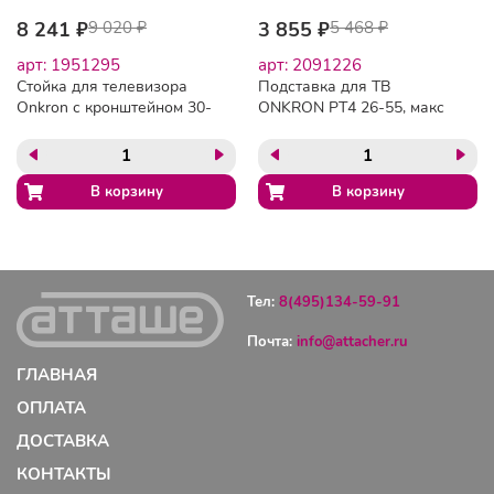
8 241 ₽
9 020 ₽
3 855 ₽
5 468 ₽
арт: 1951295
арт: 2091226
Стойка для телевизора
Подставка для ТВ
Onkron с кронштейном 30-
ONKRON PT4 26-55, макс
60, черная TS5060
35кг, черная
Тел:
8(495)134-59-91
Почта:
info@attacher.ru
ГЛАВНАЯ
ОПЛАТА
ДОСТАВКА
КОНТАКТЫ