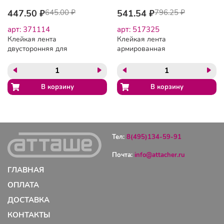
447.50 ₽
645.00 ₽
541.54 ₽
796.25 ₽
арт: 371114
арт: 517325
Клейкая лента
Клейкая лента
двусторонняя для
армированная
крепления зеркал Unibob
стекловолокном 50ммх50м
19мм х 5м, белая
Тел:
8(495)134-59-91
Почта:
info@attacher.ru
ГЛАВНАЯ
ОПЛАТА
ДОСТАВКА
КОНТАКТЫ