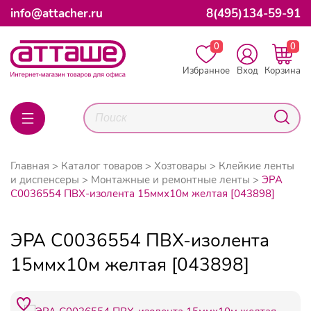
info@attacher.ru
8(495)134-59-91
0
0
Избранное
Вход
Корзина
Главная
Каталог товаров
Хозтовары
Клейкие ленты
и диспенсеры
Монтажные и ремонтные ленты
ЭРА
C0036554 ПВХ-изолента 15ммх10м желтая [043898]
ЭРА C0036554 ПВХ-изолента
15ммх10м желтая [043898]