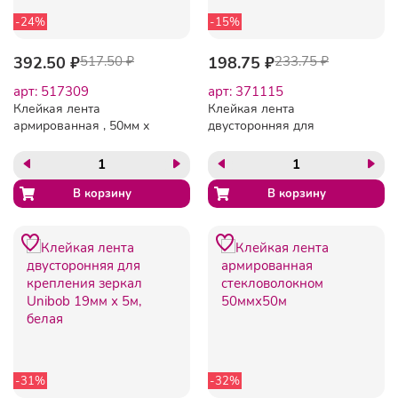
-24%
-15%
392.50 ₽
517.50 ₽
198.75 ₽
233.75 ₽
арт: 517309
арт: 371115
Клейкая лента
Клейкая лента
армированная , 50мм х
двусторонняя для
25м, Серая
внутренних работ Unibob
19мм х 1,5м, белая
-31%
-32%