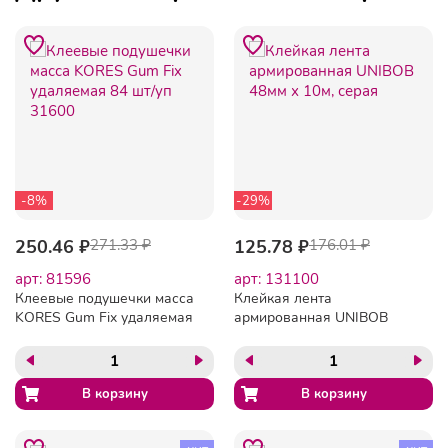
-8%
-29%
250.46 ₽
271.33 ₽
125.78 ₽
176.01 ₽
арт: 81596
арт: 131100
Клеевые подушечки масса
Клейкая лента
KORES Gum Fix удаляемая
армированная UNIBOB
84 шт/уп 31600
48мм х 10м, серая