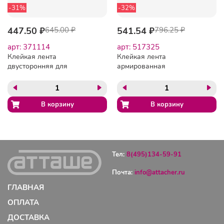
-31%
-32%
447.50 ₽
645.00 ₽
541.54 ₽
796.25 ₽
арт: 371114
арт: 517325
Клейкая лента
Клейкая лента
двусторонняя для
армированная
крепления зеркал Unibob
стекловолокном 50ммх50м
19мм х 5м, белая
Тел:
8(495)134-59-91
Почта:
info@attacher.ru
ГЛАВНАЯ
ОПЛАТА
ДОСТАВКА