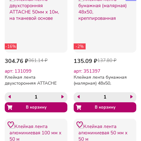
-16%
-2%
304.76 ₽
361.14 ₽
135.09 ₽
137.80 ₽
арт: 131099
арт: 351397
Клейкая лента
Клейкая лента бумажная
двухсторонняя ATTACHE
(малярная) 48х50,
50мм х 10м, на тканевой
креппированная
основе