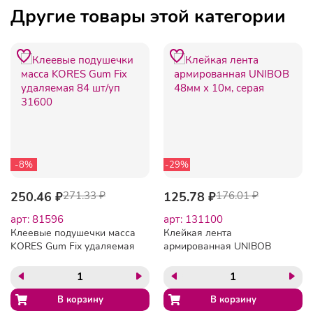
Другие товары этой категории
-8%
-29%
250.46 ₽
271.33 ₽
125.78 ₽
176.01 ₽
арт: 81596
арт: 131100
Клеевые подушечки масса
Клейкая лента
KORES Gum Fix удаляемая
армированная UNIBOB
84 шт/уп 31600
48мм х 10м, серая