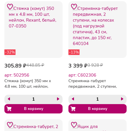
-32%
-13%
305.89 ₽
448.85 ₽
3 399 ₽
3 928 ₽
арт: 502956
арт: C602306
Стяжка (хомут) 350 мм х
Стремянка-табурет
4.8 мм, 100 шт, нейлон,
передвижная, 2 ступени,
Rexant, белый, 07-0350
на колесах (под нагрузкой
статична), 43 см, пластик,
до 150 кг, 640104