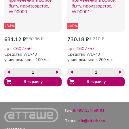
-34%
-40%
631.12 ₽
950.96 ₽
730.18 ₽
1 210 ₽
арт: C602756
арт: C602757
Средство WD-40
Средство WD-40
универсальное, 100 мл,
универсальное, 200 мл,
для тысячи применений в
для тысячи применений в
офисе, быту,
офисе, быту,
производстве, WD0000
производстве, WD0001
Тел:
8(495)134-59-91
Почта:
info@attacher.ru