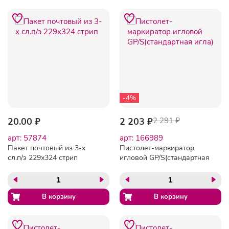
-4%
20.00 ₽
2 203 ₽
2 291 ₽
арт: 57874
арт: 166989
Пакет почтовый из 3-х
Пистолет-маркиратор
сл.п/э 229х324 стрип
игловой GP/S(стандартная
игла)