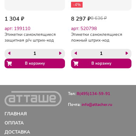
-4%
1 304 ₽
8 297 ₽
8 636 ₽
арт: 199110
арт: 520798
Этикетки самоклеящиеся
Этикетки самоклеящиеся
защитная р/ч штрих-код
ложный штрих-код
40х40мм 1000шт/рул
46.2х10.67x1.89, 5000шт/
уп.
Тел:
8(495)134-59-91
Почта:
info@attacher.ru
ГЛАВНАЯ
ОПЛАТА
ДОСТАВКА