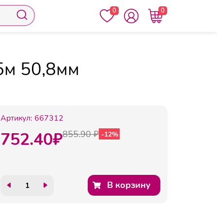
0
0
теров
Бумага для плоттеров MEGA Engineer
5м 50,8мм
Артикул:
667312
752.40
₽
855.90 ₽
-12%
В корзину