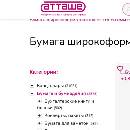
Главная
Каталог товаров
Бумага и бумиздел
Бумага широкоформатная InkJet 70г 610мм
Бумага широкоформа
Категории:
+
Канцтовары
(31031)
–
Бумага и бумизделия
(2578)
+
Бухгалтерские книги и
бланки
(502)
+
Конверты, пакеты
(312)
+
Бумага для заметок
(587)