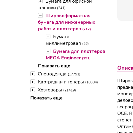
+
Бумага для офисной
техники
(341)
–
Широкоформатная
бумага для инженерных
работ и плоттеров
(217)
–
Бумага
миллиметровая
(26)
–
Бумага для плоттеров
MEGA Engineer
(191)
Показать еще
Опис
+
Спецодежда
(17791)
Широко
+
Картриджи и тонеры
(10304)
предна
+
Хозтовары
(21419)
монохр
Показать еще
делово
ксерог
OCE, R
степен
Оптима