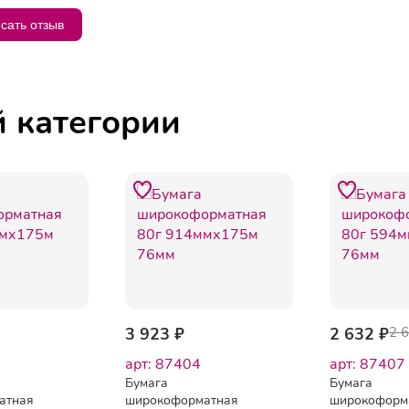
сать отзыв
й категории
3 923 ₽
2 632 ₽
2 
арт: 87404
арт: 87407
Бумага
Бумага
атная
широкоформатная
широкоформ