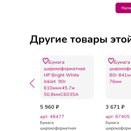
Напи
Другие товары это
5 960 ₽
3 671 ₽
арт: 48477
арт: 87405
Бумага
Бумага
атная
широкоформатная
широкоформ