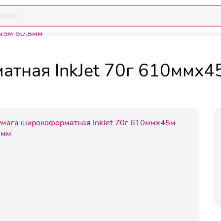
ия
Широкоформатная бумага для инженерных работ и плот
х45м 50,8мм
тная InkJet 70г 610ммх4