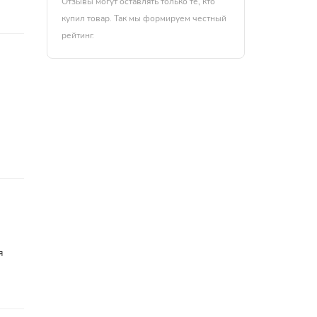
Отзывы могут оставлять только те, кто
купил товар. Так мы формируем честный
рейтинг.
я