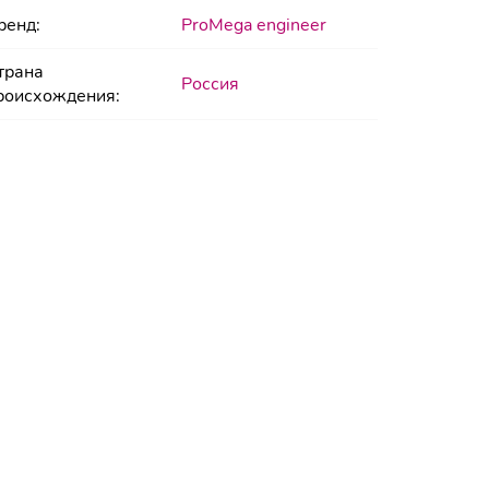
ренд:
ProMega engineer
трана
Россия
роисхождения: