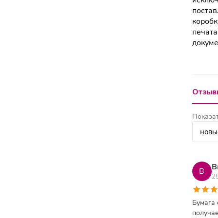
исключ
постав
коробк
печата
докум
Отзывы
Показат
В
В
2
Бумага 
получае