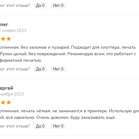
ог этот отзыв?
Да
0
Нет
0
лег
2 ноября 2023
отличная, без заломов и пузырей. Подходит для плоттера, печать
 Рулон целый, без повреждений. Рекомендую всем, кто работает с
форматной печатью.
ог этот отзыв?
Да
0
Нет
0
ергей
 ноября 2023
отличная, печать чёткая, не заминается в принтере. Использую дл
й, всё идеально. Очень доволен, буду заказывать ещё.
ог этот отзыв?
Да
0
Нет
0