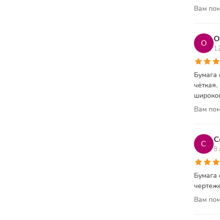
Вам пом
О
О
1
Бумага 
чёткая.
широко
Вам пом
С
С
8
Бумага 
чертеже
Вам пом