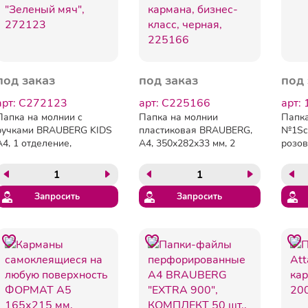
под заказ
под заказ
под 
арт: C272123
арт: C225166
арт:
Папка на молнии с
Папка на молнии
Папка
ручками BRAUBERG KIDS
пластиковая BRAUBERG,
№1Sch
А4, 1 отделение,
А4, 350х282х33 мм, 2
розо
полиэстер, 80 мм,
отделения, 4 кармана,
"Зеленый мяч", 272123
бизнес-класс, черная,
225166
Запросить
Запросить