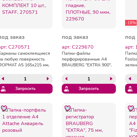
-18%
под заказ
под заказ
под 
арт: C270571
арт: C229670
арт:
Карманы самоклеящиеся
Папки-файлы
Папка
на любую поверхность
перфорированные А4
Fools
ФОРМАТ А5 165х215 мм,
BRAUBERG "EXTRA 900",
зелен
КОМПЛЕКТ 10 шт.,
КОМПЛЕКТ 50 шт.,
STAFF, 270571
гладкие, ПЛОТНЫЕ, 90
мкм, 229670
Запросить
Запросить