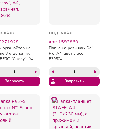
заказ
под заказ
 C271928
арт: 1593860
-органайзер на
Папка на резинках Deli
ке 8 отделений,
Rio, А4, цвет в асс,
ERG "Glassy", А4,
E39504
ачная, 271928
Запросить
Запросить