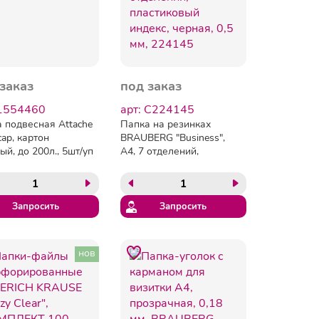
заказ
под заказ
 1554460
арт: C224145
 подвесная Attache
Папка на резинках
cap, картон
BRAUBERG "Business",
ый, до 200л., 5шт/уп
А4, 7 отделений,
пластиковый индекс,
черная, 0,5 мм, 224145
Запросить
Запросить
нов