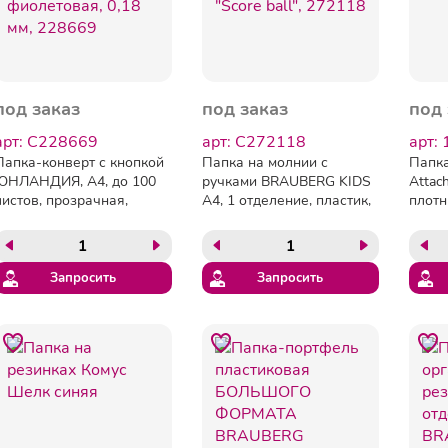
под заказ
под заказ
под 
арт: C228669
арт: C272118
арт:
Папка-конверт с кнопкой
Папка на молнии с
Папка
ЮНЛАНДИЯ, А4, до 100
ручками BRAUBERG KIDS
Attac
листов, прозрачная,
А4, 1 отделение, пластик,
плотн
фиолетовая, 0,18 мм,
100 мм, "Score ball",
228669
272118
Запросить
Запросить