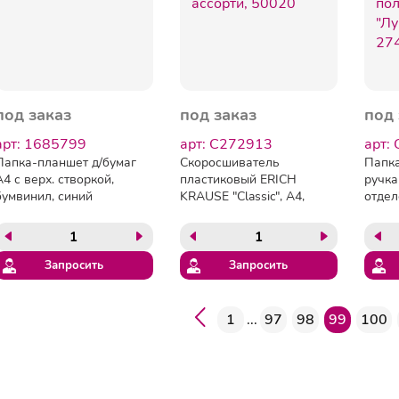
под заказ
под заказ
под 
арт: 1685799
арт: C272913
арт:
Папка-планшет д/бумаг
Скоросшиватель
Папка
А4 с верх. створкой,
пластиковый ERICH
ручка
бумвинил, синий
KRAUSE "Classic", А4,
отдел
120/140 мкм, ассорти,
мм, "
50020
Запросить
Запросить
1
...
97
98
99
100