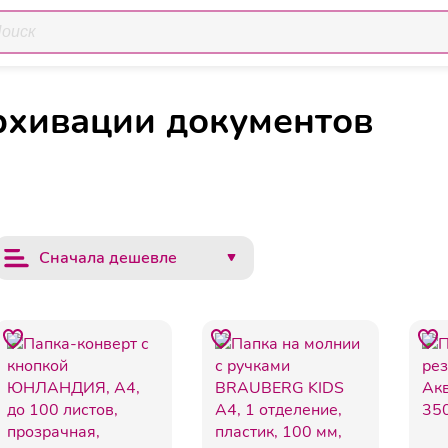
ки и системы архивации документов
рхивации документов
Сначала дешевле