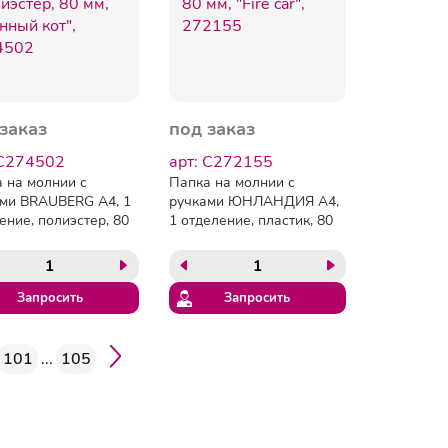
заказ
под заказ
 C274502
арт: C272155
 на молнии с
Папка на молнии с
ми BRAUBERG А4, 1
ручками ЮНЛАНДИЯ А4,
ение, полиэстер, 80
1 отделение, пластик, 80
Лунный кот", 274502
мм, "Fire car", 272155
Запросить
Запросить
101
...
105