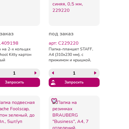
заказ
под заказ
 1409198
арт: C229220
 на 2-х кольцах
Папка-планшет STAFF,
ool Kitty картон
А4 (310х230 мм), с
вый
прижимом и крышкой,
пластик, синяя, 0,5 мм,
229220
Запросить
Запросить