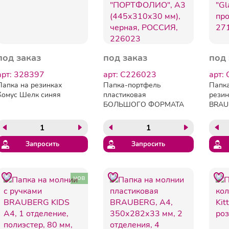
под заказ
под заказ
под 
арт: 328397
арт: C226023
арт:
Папка на резинках
Папка-портфель
Папка
Комус Шелк синяя
пластиковая
резин
БОЛЬШОГО ФОРМАТА
BRAUB
BRAUBERG
прозр
"ПОРТФОЛИО", А3
(445х310х30 мм), черная,
РОССИЯ, 226023
Запросить
Запросить
нов