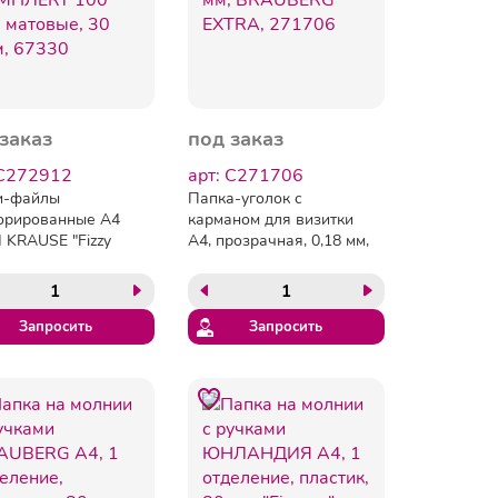
заказ
под заказ
 C272912
арт: C271706
и-файлы
Папка-уголок с
орированные А4
карманом для визитки
 KRAUSE "Fizzy
А4, прозрачная, 0,18 мм,
", КОМПЛЕКТ 100
BRAUBERG EXTRA,
матовые, 30 мкм,
271706
0
Запросить
Запросить