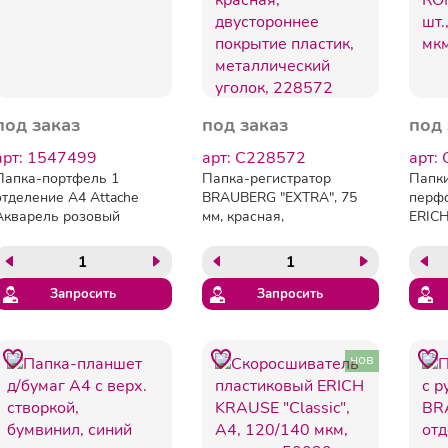
под заказ
под заказ
под 
арт: 1547499
арт: C228572
арт:
Папка-портфель 1
Папка-регистратор
Папк
отделение А4 Attache
BRAUBERG "EXTRA", 75
перф
Акварель розовый
мм, красная,
ERICH
двустороннее покрытие
Clear
пластик, металлический
шт., 
уголок, 228572
6733
Запросить
Запросить
нов