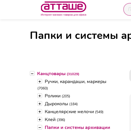
Пап
Главная
Каталог товаров
Канцтовары
Папки и системы а
–
Канцтовары
(31029)
+
Ручки, карандаши, маркеры
(7060)
+
Ролики
(205)
+
Дыроколы
(184)
+
Канцелярские мелочи
(549)
+
Клей
(396)
–
Папки и системы архивации